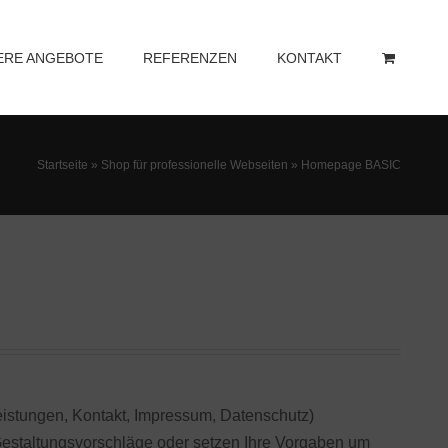
ERE ANGEBOTE
REFERENZEN
KONTAKT
Startseite
»
Shop für professionelle Webseiten
»
Homepage BASIC
 Leistungen, Kontakt, Impressum, Datenschutz)
 Gestaltungsvorschläge oder setzen Ihre Vorgaben um