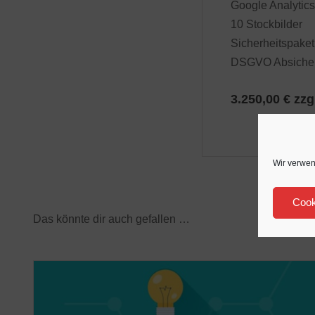
Google Analytic
10 Stockbilder
Sicherheitspake
DSGVO Absicheru
3.250,00 € zzg
Wir verwen
Cook
Das könnte dir auch gefallen …