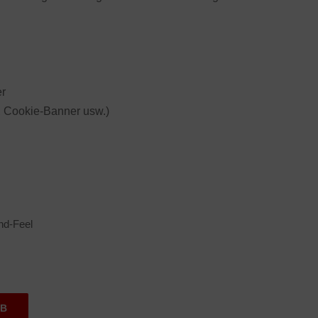
er
 Cookie-Banner usw.)
nd-Feel
RB