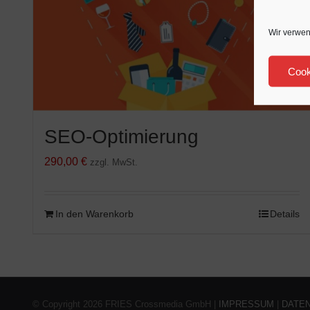
Wir verwen
Cook
SEO-Optimierung
290,00
€
zzgl. MwSt.
In den Warenkorb
Details
© Copyright 2026 FRIES Crossmedia GmbH |
IMPRESSUM
|
DATE