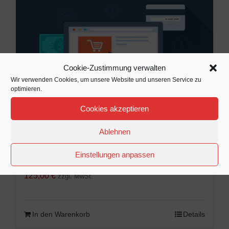
Cookie-Zustimmung verwalten
Wir verwenden Cookies, um unsere Website und unseren Service zu
optimieren.
Cookies akzeptieren
Ablehnen
Zusätzliche Unterseite zum
Einstellungen anpassen
Produkt Homepage
125,00
€
zzgl. MwSt.
In den Warenkorb
Details