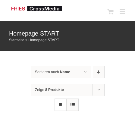
Zum
Inhalt
springen
Homepage START
Startseite
»
Homepage START
Sortieren nach
Name
Zeige
8 Produkte