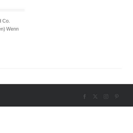
d Co.
gen) Wenn
Facebook
Twitter
Instagram
Pinteres