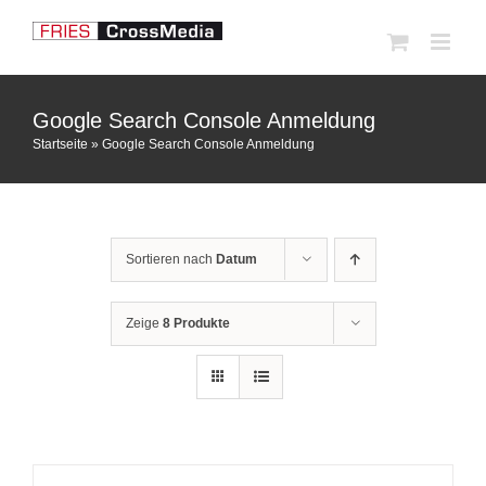
Zum
Inhalt
springen
Google Search Console Anmeldung
Startseite
»
Google Search Console Anmeldung
Sortieren nach
Datum
Zeige
8 Produkte