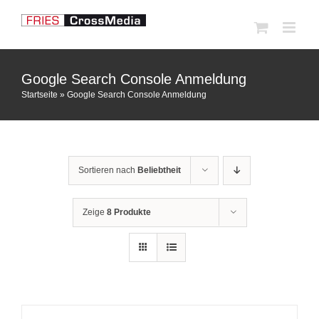
Zum
Inhalt
springen
Google Search Console Anmeldung
Startseite
»
Google Search Console Anmeldung
Sortieren nach
Beliebtheit
Zeige
8 Produkte