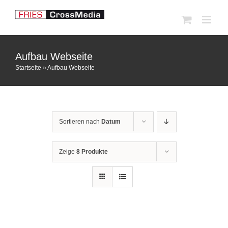
Zum
Inhalt
springen
Aufbau Webseite
Startseite
»
Aufbau Webseite
Sortieren nach
Datum
Zeige
8 Produkte