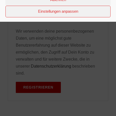
Ein Link zum Erstellen eines neuen
Einstellungen anpassen
Passworts wird an deine E-Mail-Adresse
gesendet.
Wir verwenden deine personenbezogenen
Daten, um eine möglichst gute
Benutzererfahrung auf dieser Website zu
ermöglichen, den Zugriff auf Dein Konto zu
verwalten und für weitere Zwecke, die in
unserer
Datenschutzerklärung
beschrieben
sind.
REGISTRIEREN