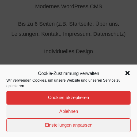
Modernes WordPress CMS
Bis zu 6 Seiten (z.B. Startseite, Über uns,
Leistungen, Kontakt, Impressum, Datenschutz)
Individuelles Design
Google Map Integration
Cookie-Zustimmung verwalten
Wir verwenden Cookies, um unsere Website und unseren Service zu
Kontaktformular
optimieren.
Cookies akzeptieren
Social Media Verlinkungen
Ablehnen
Google Analytics Einbindung
Einstellungen anpassen